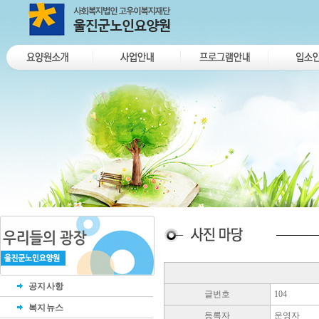
공지사항
글번호
104
복지뉴스
등록자
운영자