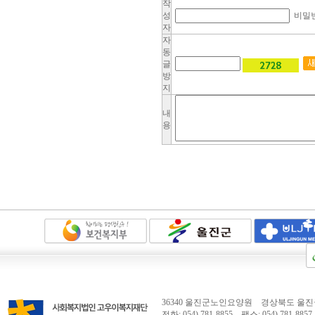
작
성
비밀
자
자
동
글
방
지
내
용
36340 울진군노인요양원 경상북도 울진군
전화: 054) 781-8855 팩스: 054) 781-8857 