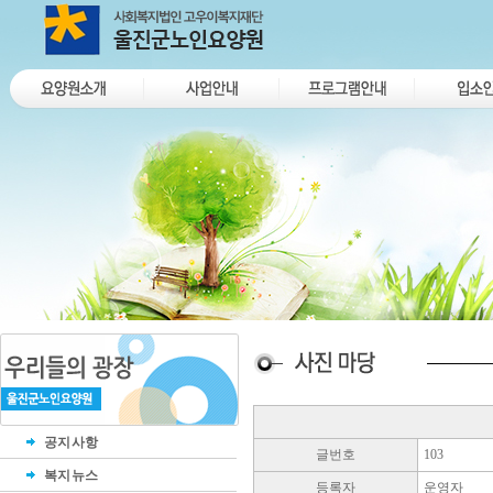
공지사항
글번호
103
복지뉴스
등록자
운영자