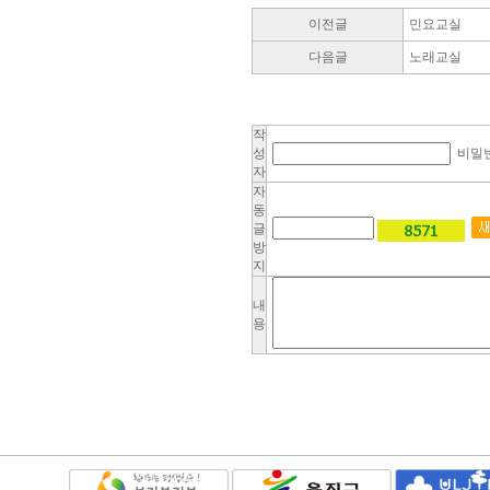
이전글
민요교실
다음글
노래교실
작
성
비밀
자
자
동
글
방
지
내
용