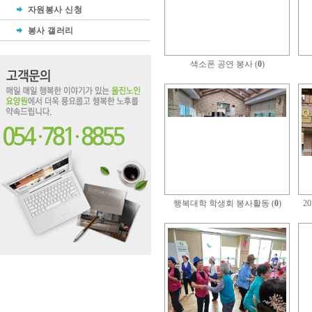
자원봉사 신청
봉사 갤러리
색소폰 공연 봉사 (
0
)
행복대학 학생회 봉사활동 (
0
)
2