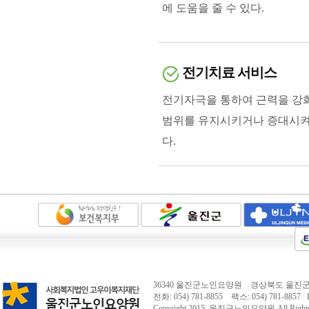
에 도움을 줄 수 있다.
전기치료 서비스
전기자극을 통하여 근력을 강
범위를 유지시키거나 증대시켜
다.
36340 울진군노인요양원 경상북도 울진군 
전화: 054) 781-8855 팩스: 054) 781-8857 E-
Copyright 2015.
울진군노인요양원
All Right