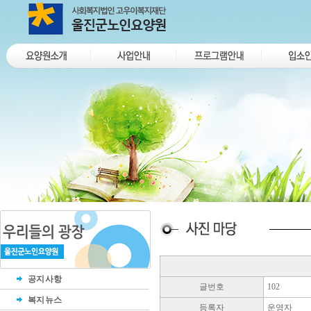
공지사항
글번호
102
복지뉴스
등록자
운영자