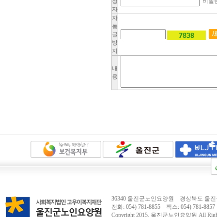
성
비밀
자
자
동
글
방
지
내
용
36340 울진군노인요양원 경상북도 울진군
전화: 054) 781-8855 팩스: 054) 781-8857 
Copyright 2015.
울진군노인요양원
All Righ