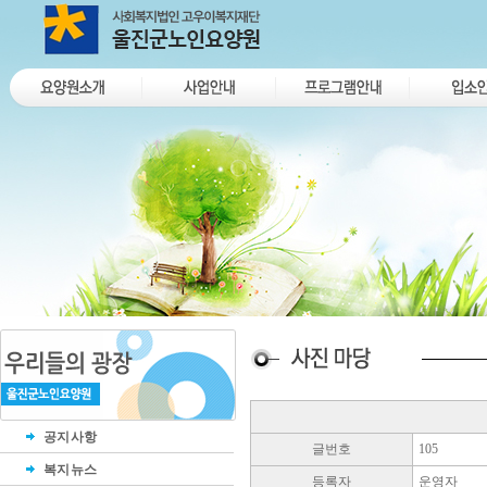
공지사항
글번호
105
복지뉴스
등록자
운영자