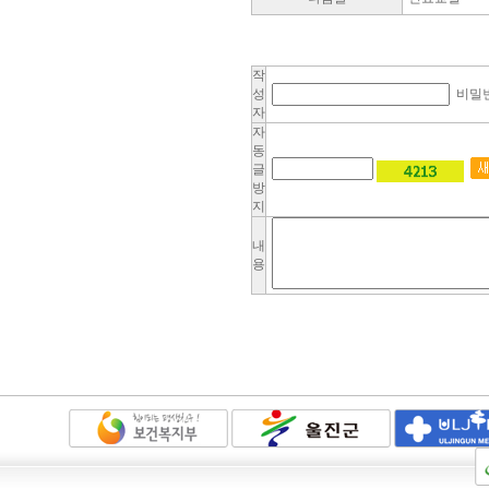
작
성
비밀
자
자
동
글
방
지
내
용