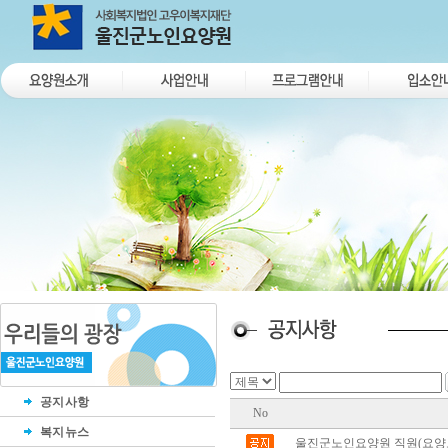
공지사항
No
복지뉴스
울진군노인요양원 직원(요양