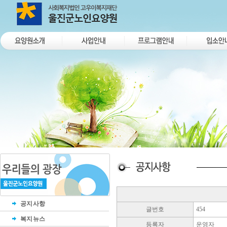
공지사항
글번호
454
복지뉴스
등록자
운영자