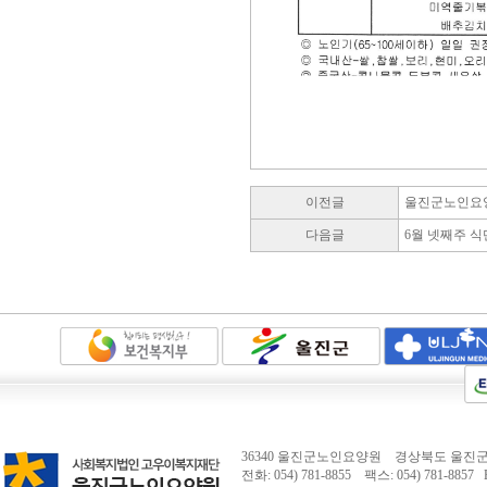
이전글
울진군노인요
다음글
6월 넷째주 식
36340 울진군노인요양원 경상북도 울진군 
전화: 054) 781-8855 팩스: 054) 781-8857 E-