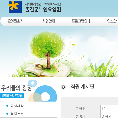
공지사항
글번호
10
복지뉴스
등록자
운영자