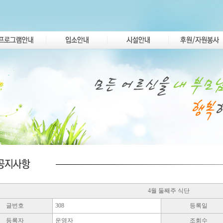
4월 둘째주 식단
글번호
308
등록일
등록자
운영자
조회수