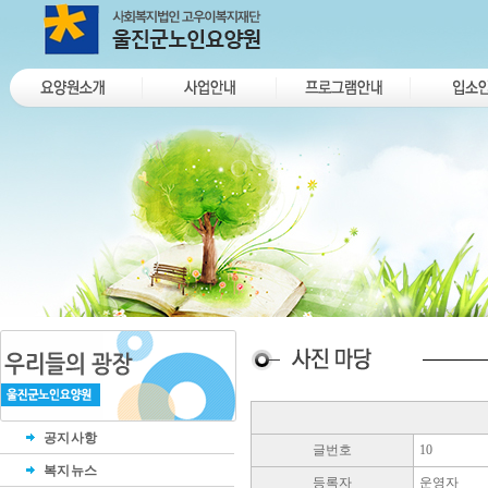
공지사항
글번호
10
복지뉴스
등록자
운영자