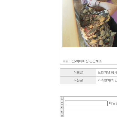
프로그램-치매예방 건강체조
이전글
노인의날 행
다음글
가족면회(박만
작
성
비밀
자
자
동