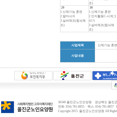
조)
29
30
1.신체기능 훈련
1.신체기능 훈련
2.발마사지
2.인지활동C-시계그
3.실버체조(힘뇌체
리기
조)
3.실버체조(힘뇌체
조)
사업제목
신체기능 훈
사업내용
36340 울진군노인요양원 경상북도 울진군 
전화: 054) 781-8855 팩스: 054) 781-8857 E-
Copyright 2015.
울진군노인요양원
All Right