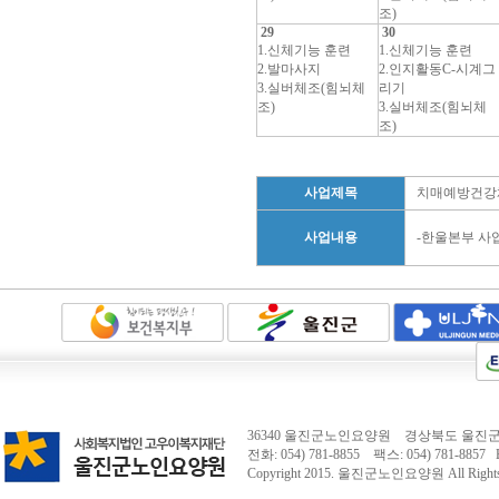
조)
29
30
1.신체기능 훈련
1.신체기능 훈련
2.발마사지
2.인지활동C-시계그
3.실버체조(힘뇌체
리기
조)
3.실버체조(힘뇌체
조)
사업제목
치매예방건강
사업내용
-한울본부 사
36340 울진군노인요양원 경상북도 울진군 
전화: 054) 781-8855 팩스: 054) 781-8857 E-
Copyright 2015.
울진군노인요양원
All Right