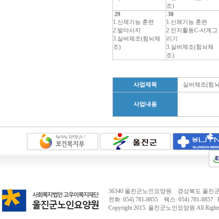
조)
29
30
1.신체기능 훈련
1.신체기능 훈련
2.발마사지
2.인지활동C-시계그
3.실버체조(힘뇌체
리기
조)
3.실버체조(힘뇌체
조)
사업제목
실버체조(힘뇌
사업내용
36340 울진군노인요양원 경상북도 울진군 
전화: 054) 781-8855 팩스: 054) 781-8857 E-
Copyright 2015.
울진군노인요양원
All Right