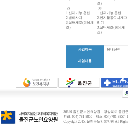
조)
29
30
1.신체기능 훈련
1.신체기능 훈련
2.발마사지
2.인지활동C-시계그
3.실버체조(힘뇌체
리기
조)
3.실버체조(힘뇌체
조)
사업제목
원내산책
사업내용
36340 울진군노인요양원 경상북도 울진군 
전화: 054) 781-8855 팩스: 054) 781-8857 E-
Copyright 2015.
울진군노인요양원
All Right