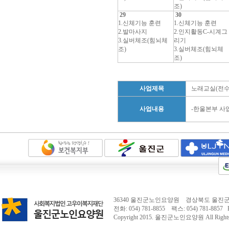
조)
29
30
1.신체기능 훈련
1.신체기능 훈련
2.발마사지
2.인지활동C-시계그
3.실버체조(힘뇌체
리기
조)
3.실버체조(힘뇌체
조)
사업제목
노래교실(전수
사업내용
-한울본부 사
36340 울진군노인요양원 경상북도 울진군 
전화: 054) 781-8855 팩스: 054) 781-8857 E-
Copyright 2015.
울진군노인요양원
All Right