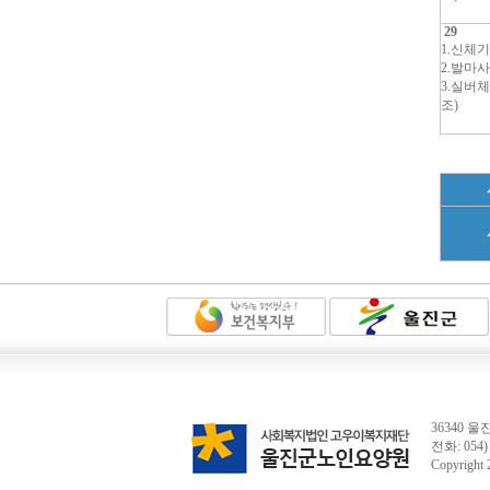
29
1.신체
2.발마
3.실버
조)
36340
전화: 054) 
Copyright 