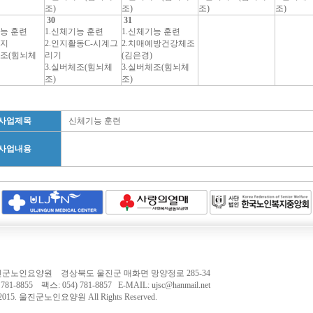
조)
조)
조)
조)
30
31
기능 훈련
1.신체기능 훈련
1.신체기능 훈련
사지
2.인지활동C-시계그
2.치매예방건강체조
체조(힘뇌체
리기
(김은경)
3.실버체조(힘뇌체
3.실버체조(힘뇌체
조)
조)
사업제목
신체기능 훈련
사업내용
 울진군노인요양원 경상북도 울진군 매화면 망양정로 285-34
781-8855 팩스: 054) 781-8857 E-MAIL: ujsc@hanmail.net
2015.
울진군노인요양원
All Rights Reserved.