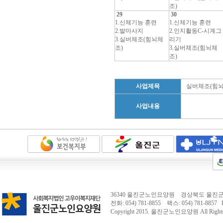
조)
29
30
1.신체기능 훈련
1.신체기능 훈련
2.발마사지
2.인지활동C-시계그
3.실버체조(힘뇌체
리기
조)
3.실버체조(힘뇌체
조)
사업제목
실버체조(힘뇌
사업내용
36340 울진군노인요양원 경상북도 울진군 
전화: 054) 781-8855 팩스: 054) 781-8857 E-
Copyright 2015.
울진군노인요양원
All Right