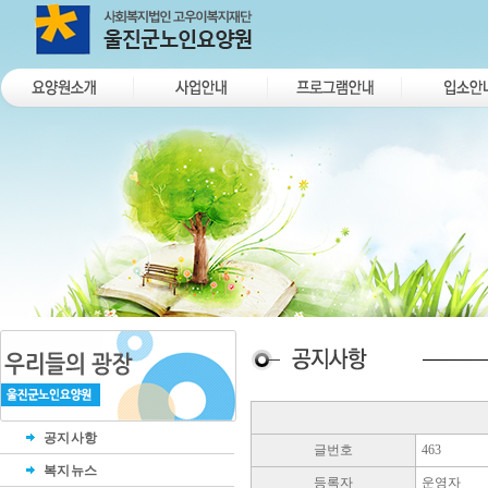
공지사항
글번호
463
복지뉴스
등록자
운영자