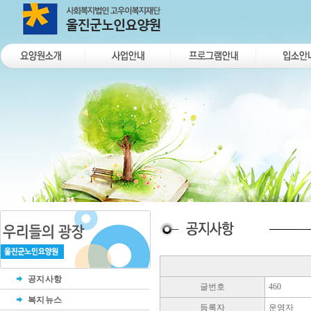
공지사항
글번호
460
복지뉴스
등록자
운영자