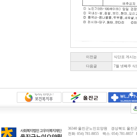
이전글
식단표 게시는
다음글
7월 넷째주 식
36340 울진군노인요양원 경상북도 울진군 
전화: 054) 781-8855 팩스: 054) 781-8857 E-