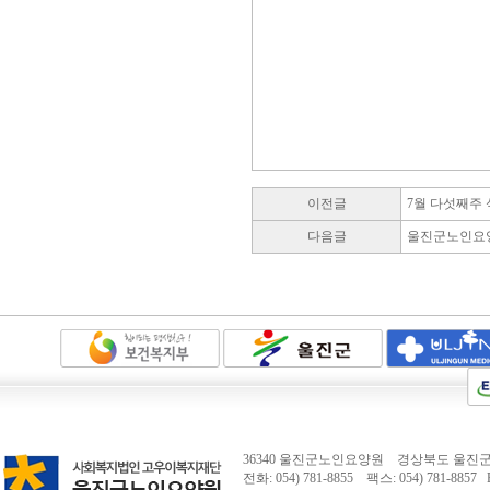
이전글
7월 다섯째주
다음글
울진군노인요양
36340 울진군노인요양원 경상북도 울진군 
전화: 054) 781-8855 팩스: 054) 781-8857 E-