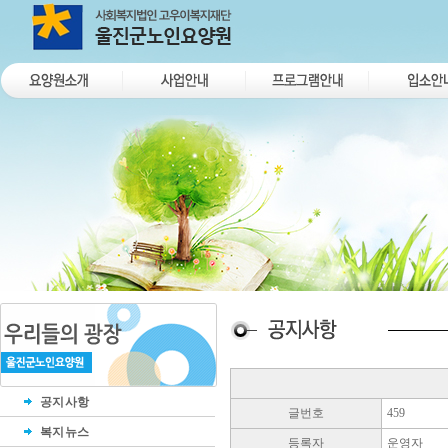
공지사항
글번호
459
복지뉴스
등록자
운영자