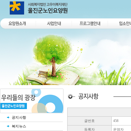
공지사항
글번호
458
복지뉴스
등록자
운영자