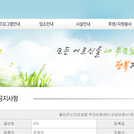
울진군노인요양원 주간보호센터 요양보호사 
글번호
455
등록일
등록자
운영자
조회수