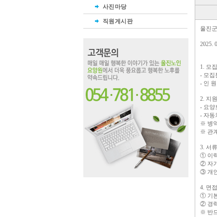
사진마당
직원게시판
울진군
2025
1. 모
- 모
- 인 원
2. 지
- 요
- 자
※ 병
※ 관
3. 
① 이
② 자
③ 개
4. 
① 기
② 경
※ 반