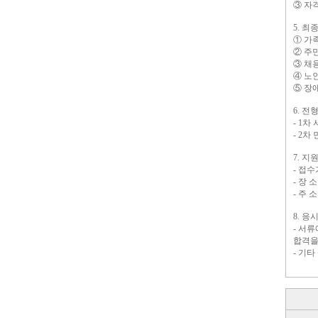
③ 자
5. 
① 가
② 주
③ 채
④ 노
⑤ 장
6. 전
- 1차
- 2차
7. 지
- 접수기
- 장
- 주 
8. 
- 서
합격을
- 기