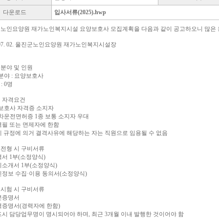
다운로드
입사서류(2025).hwp
노인요양원 재가노인복지시설 요양보호사 모집계획을 다음과 같이 공고하오니 많은 
. 07. 02. 울진군노인요양원 재가노인복지시설장
집분야 및 인원
집분야 : 요양보호사
 : 0명
원 자격요건
양보호사 자격증 소지자
동차운전면허증 1종 보통 소지자 우대
역필 또는 면제자에 한함
계 규정에 의거 결격사유에 해당하는 자는 직원으로 임용될 수 없음
서류전형 시 구비서류
력서 1부(소정양식)
기소개서 1부(소정양식)
인정보 수집·이용 동의서(소정양식)
면접시험 시 구비서류
본증명서
력증명서(경력자에 한함)
드시 담당업무명이 명시되어야 하며, 최근 3개월 이내 발행한 것이어야 함