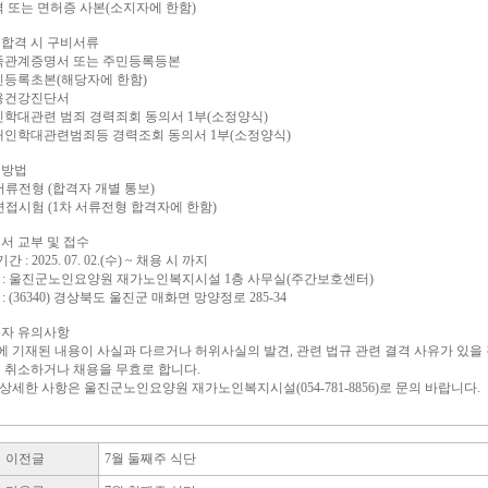
격 또는 면허증 사본(소지자에 한함)
최종합격 시 구비서류
족관계증명서 또는 주민등록등본
민등록초본(해당자에 한함)
용건강진단서
인학대관련 범죄 경력죄회 동의서 1부(소정양식)
애인학대관련범죄등 경력조회 동의서 1부(소정양식)
형방법
 서류전형 (합격자 개별 통보)
 면접시험 (1차 서류전형 합격자에 한함)
원서 교부 및 접수
간 : 2025. 07. 02.(수) ~ 채용 시 까지
 소 : 울진군노인요양원 재가노인복지시설 1층 사무실(주간보호센터)
소 : (36340) 경상북도 울진군 매화면 망양정로 285-34
응시자 유의사항
류에 기재된 내용이 사실과 다르거나 허위사실의 발견, 관련 법규 관련 결격 사유가 있을
 취소하거나 채용을 무효로 합니다.
타 상세한 사항은 울진군노인요양원 재가노인복지시설(054-781-8856)로 문의 바랍니다.
이전글
7월 둘째주 식단